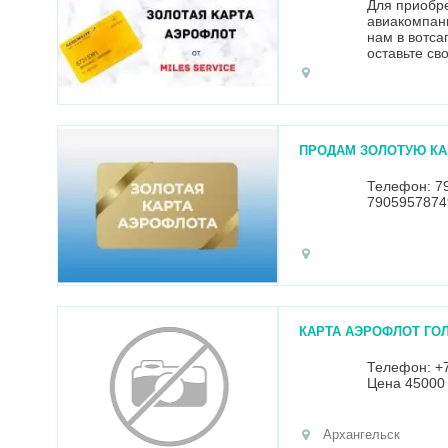
Для приобр
авиакомпани
нам в вотса
оставьте св
Оплата посл
Количество 
ПРОДАМ ЗОЛОТУЮ КА
Телефон: 79
7905957874
КАРТА АЭРОФЛОТ ГО
Телефон: +
Цена 45000
Архангельск