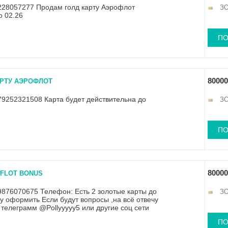
228057277 Продам голд карту Аэрофлот
З
о 02.26
ПО
80000
РТУ АЭРОФЛОТ
9252321508 Карта будет действительна до
З
ПО
80000
OFLOT BONUS
876070675 Телефон: Есть 2 золотые карты до
З
у оформить Если будут вопросы ,на всё отвечу
 телеграмм @Pollyyyyy5 или другие соц сети
ПО