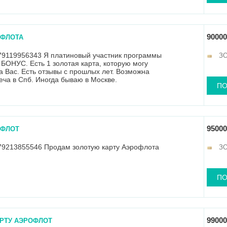
90000
ОФЛОТА
79119956343 Я платиновый участник программы
З
ОНУС. Есть 1 золотая карта, которую могу
 Вас. Есть отзывы с прошлых лет. Возможна
еча в Спб. Иногда бываю в Москве.
ПО
95000
ОФЛОТ
79213855546 Продам золотую карту Аэрофлота
З
ПО
99000
РТУ АЭРОФЛОТ