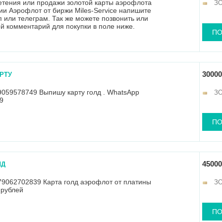
етения или продажи золотой карты аэрофлота
З
и Аэрофлот от биржи Miles-Service напишите
п или телеграм. Так же можете позвонить или
ой комментарий для покупки в поле ниже.
ПО
е получения статуса. Карты сроком до 02.2022г
ограничено.
30000
РТУ
059578749 Выпишу карту голд . WhatsApp
З
9
ПО
45000
ЛД
79062702839 Карта голд аэрофлот от платины
З
 рублей
ПО