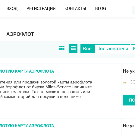
ВХОД
РЕГИСТРАЦИЯ
КОНТАКТЫ
BLOG
АЭРОФЛОТ
Все
Пользователи
Не ук
ОЛОТУЮ КАРТУ АЭРОФЛОТА
етения или продажи золотой карты аэрофлота
З
и Аэрофлот от биржи Miles-Service напишите
п или телеграм. Так же можете позвонить или
ой комментарий для покупки в поле ниже.
ПО
е получения статуса. Карты сроком до 02.2022г
ограничено.
Не ук
ОЛОТУЮ КАРТУ АЭРОФЛОТА