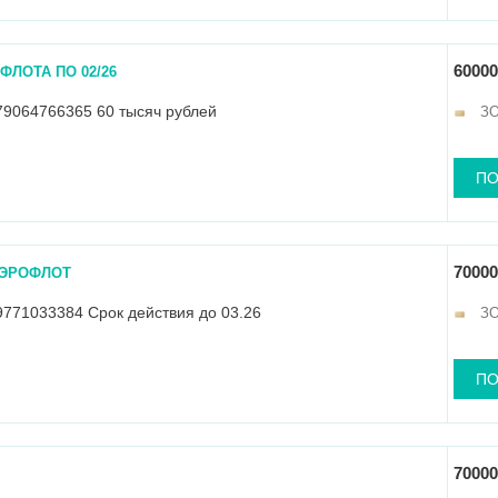
60000
ФЛОТА ПО 02/26
79064766365 60 тысяч рублей
З
ПО
70000
АЭРОФЛОТ
771033384 Срок действия до 03.26
З
ПО
70000