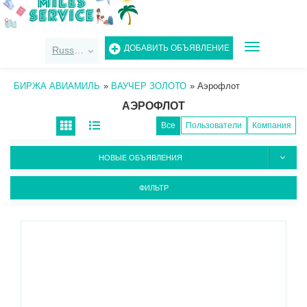
TOGGLE
ДОБАВИТЬ ОБЪЯВЛЕНИЕ
Russian
NAVIGATIO
БИРЖА АВИАМИЛЬ
»
ВАУЧЕР ЗОЛОТО
»
Аэрофлот
АЭРОФЛОТ
Все
Пользователи
Компания
НОВЫЕ ОБЪЯВЛЕНИЯ
ФИЛЬТР