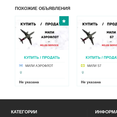
ПОХОЖИЕ ОБЪЯВЛЕНИЯ
Ь / ПРОДАТЬ
КУПИТЬ / ПРОДАТЬ
КУ
МИ...
МИЛ...
 АЭРОФЛОТ
МИЛИ S7
З
на
Не указана
Не ук
КАТЕГОРИИ
ИНФОРМ