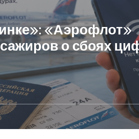
ринке»: «Аэрофлот»
ссажиров о сбоях ц