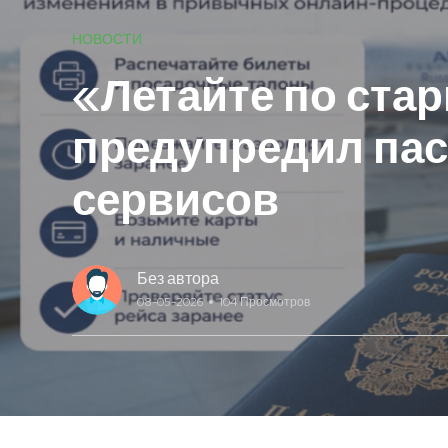
НОВОСТИ
«Летайте по ста
предупредил па
сервисов
Без автора
08-05-2026
104 Просмотров