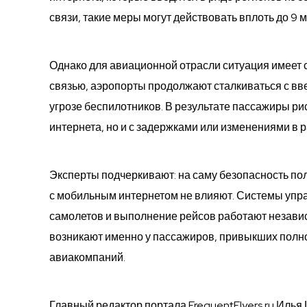
связи, такие меры могут действовать вплоть до 9 м
Однако для авиационной отрасли ситуация имеет
связью, аэропорты продолжают сталкиваться с в
угрозе беспилотников. В результате пассажиры ри
интернета, но и с задержками или изменениями в 
Эксперты подчеркивают: на саму безопасность п
с мобильным интернетом не влияют. Системы уп
самолетов и выполнение рейсов работают незави
возникают именно у пассажиров, привыкших полн
авиакомпаний.
Главный редактор портала FrequentFlyers.ru Илья