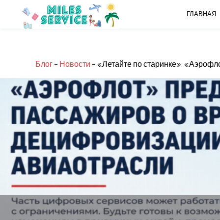
ГЛАВНАЯ
Блог
-
Новости
-
«Летайте по старинке»: «Аэрофл