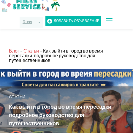
TOGGLE
ДОБАВИТЬ ОБЪЯВЛЕНИЕ
Russian
NAVIGATIO
Блог
-
Статьи
-
Как выйти в город во время
пересадки: подробное руководство для
путешественников
СТАТЬИ
Как выйти в город во время пересадки:
подробное руководство для
путешественников