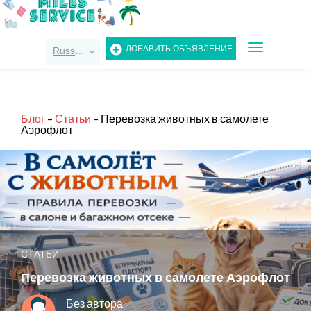
TOGGLE
ДОБАВИТЬ ОБЪЯВЛЕНИЕ
Russian
NAVIGATIO
Блог
-
Статьи
-
Перевозка животных в самолете
Аэрофлот
СТАТЬИ
Перевозка животных в самолете Аэрофлот
Без автора